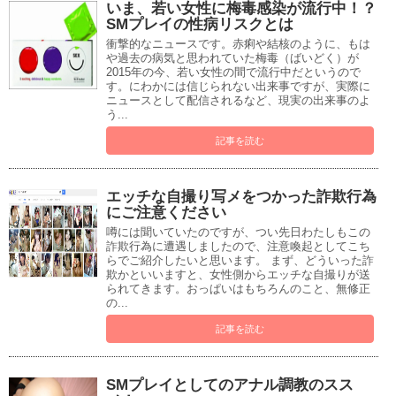
いま、若い女性に梅毒感染が流行中！？
SMプレイの性病リスクとは
衝撃的なニュースです。赤痢や結核のように、もは
や過去の病気と思われていた梅毒（ばいどく）が
2015年の今、若い女性の間で流行中だというので
す。にわかには信じられない出来事ですが、実際に
ニュースとして配信されるなど、現実の出来事のよ
う...
記事を読む
エッチな自撮り写メをつかった詐欺行為
にご注意ください
噂には聞いていたのですが、つい先日わたしもこの
詐欺行為に遭遇しましたので、注意喚起としてこち
らでご紹介したいと思います。 まず、どういった詐
欺かといいますと、女性側からエッチな自撮りが送
られてきます。おっぱいはもちろんのこと、無修正
の...
記事を読む
SMプレイとしてのアナル調教のスス