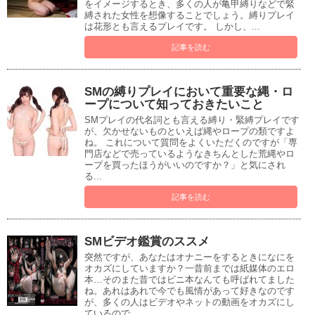
をイメージするとき、多くの人が亀甲縛りなどで緊
縛された女性を想像することでしょう。縛りプレイ
は花形とも言えるプレイです。 しかし、...
記事を読む
SMの縛りプレイにおいて重要な縄・ロ
ープについて知っておきたいこと
SMプレイの代名詞とも言える縛り・緊縛プレイです
が、欠かせないものといえば縄やロープの類ですよ
ね。 これについて質問をよくいただくのですが「専
門店などで売っているようなきちんとした荒縄やロ
ープを買ったほうがいいのですか？」と気にされ
る...
記事を読む
SMビデオ鑑賞のススメ
突然ですが、あなたはオナニーをするときになにを
オカズにしていますか？一昔前までは紙媒体のエロ
本…そのまた昔ではビニ本なんても呼ばれてました
ね。あれはあれで今でも風情があって好きなのです
が、多くの人はビデオやネットの動画をオカズにし
ているので...