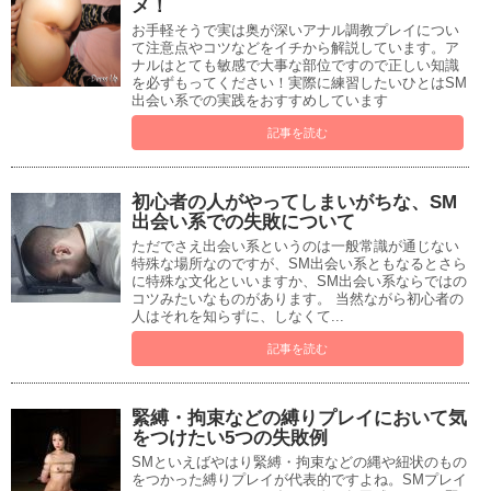
メ！
お手軽そうで実は奥が深いアナル調教プレイについ
て注意点やコツなどをイチから解説しています。ア
ナルはとても敏感で大事な部位ですので正しい知識
を必ずもってください！実際に練習したいひとはSM
出会い系での実践をおすすめしています
記事を読む
初心者の人がやってしまいがちな、SM
出会い系での失敗について
ただでさえ出会い系というのは一般常識が通じない
特殊な場所なのですが、SM出会い系ともなるとさら
に特殊な文化といいますか、SM出会い系ならではの
コツみたいなものがあります。 当然ながら初心者の
人はそれを知らずに、しなくて...
記事を読む
緊縛・拘束などの縛りプレイにおいて気
をつけたい5つの失敗例
SMといえばやはり緊縛・拘束などの縄や紐状のもの
をつかった縛りプレイが代表的ですよね。SMプレイ