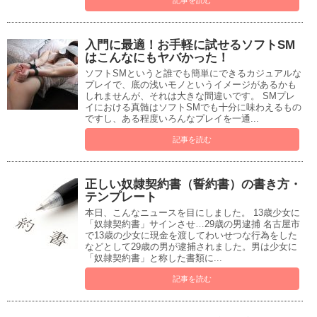
記事を読む
入門に最適！お手軽に試せるソフトSM
はこんなにもヤバかった！
ソフトSMというと誰でも簡単にできるカジュアルな
プレイで、底の浅いモノというイメージがあるかも
しれませんが、それは大きな間違いです。 SMプレ
イにおける真髄はソフトSMでも十分に味わえるもの
ですし、ある程度いろんなプレイを一通...
記事を読む
正しい奴隷契約書（誓約書）の書き方・
テンプレート
本日、こんなニュースを目にしました。 13歳少女に
「奴隷契約書」サインさせ…29歳の男逮捕 名古屋市
で13歳の少女に現金を渡してわいせつな行為をした
などとして29歳の男が逮捕されました。男は少女に
「奴隷契約書」と称した書類に...
記事を読む