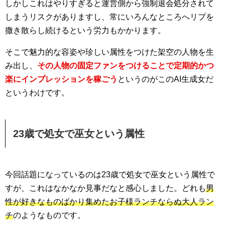
しかしこれはやりすぎると運営側から強制退会処分されて
しまうリスクがありますし、常にいろんなところへリプを
撒き散らし続けるという労力もかかります。
そこで魅力的な容姿や珍しい属性をつけた架空の人物を生
み出し、
その人物の固定ファンをつけることで定期的かつ
楽にインプレッションを稼ごう
というのがこのAI生成女だ
というわけです。
23歳で処女で巫女という属性
今回話題になっているのは23歳で処女で巫女という属性で
すが、これはなかなか見事だなと感心しました。どれも
男
性が好きなものばかり集めたお子様ランチならぬ大人ラン
チ
のようなものです。