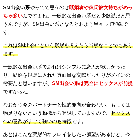
SM出会い系
やってて思うのは
既婚者や彼氏彼女持ちがめっ
ちゃ多い
んですよね。一般的な出会い系だと少数派だと思
うんですが、SM出会い系となるとおよそ半々って印象で
す。
これはSM出会いという形態を考えたら当然なことでもあり
ます。
一般的な出会い系であればシンプルに恋人が欲しかった
り、結婚を視野に入れた真面目な交際だったりがメインの
需要だと思いますが、
SM出会い系は完全にセックスが前提
ですからね……。
なおかつ今のパートナーと性的趣向が合わない、もしくは
物足りないという動機から登録していますので、
セックス
への意欲がすごく強いのも特徴
です。
あとはこんな変態的なプレイをしたい願望があるけど、今