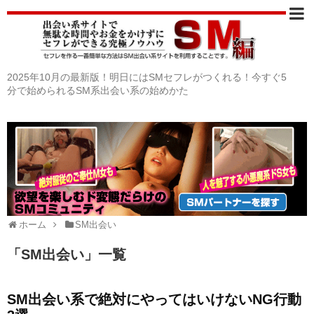
2025年10月の最新版！明日にはSMセフレがつくれる！今すぐ5
分で始められるSM系出会い系の始めかた
ホーム
SM出会い
「
SM出会い
」
一覧
SM出会い系で絶対にやってはいけないNG行動