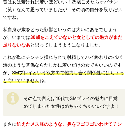
昔は女は若ければ若いほどいい！25歳こえたらオバサン
（笑）なんて思っていましたが、その頃の自分を殴りたい
ですね。
私自身が歳をとった影響というのは大いにあるでしょう
が、いまでは
30歳をこえていないと女としての魅力がまだ
足りないなあ
と思ってしまうようになりました。
これが単にチンチン挿れられて射精してハイ終わりのパパ
活のような関係ならたしかに若いだけの女でもいいのです
が、
SMプレイという双方向で協力し合う関係性にはちょっ
と向いていません
ね。
その点で言えば40代でSMプレイの魅力に目覚
めてしまった女性はめちゃくちゃいいですよ！
まさに
飢えたメス豚のような、鼻をフゴフゴいわせてチン