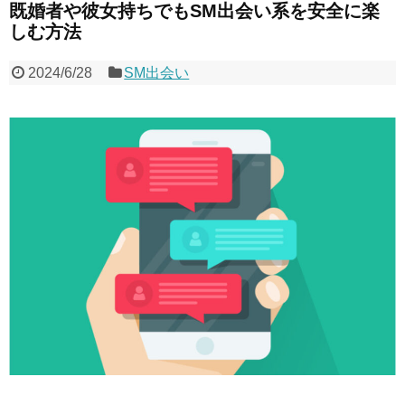
既婚者や彼女持ちでもSM出会い系を安全に楽
しむ方法
2024/6/28
SM出会い