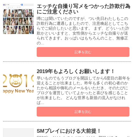
エッチな自撮り写メをつかった詐欺行為
にご注意ください
噂には聞いていたのですが、つい先日わたしもこの
詐欺行為に遭遇しましたので、注意喚起としてこち
らでご紹介したいと思います。 まず、どういった詐
欺かといいますと、女性側からエッチな自撮りが送
られてきます。おっぱいはもちろんのこと、無修正
の...
記事を読む
2019年もよろしくお願いします！
早いものでもうブログを開設してから6度目の新年を
迎えることが出来ました。昨年も多くの初心者のか
たから相談や御礼のメールをいただき、そのたびに
ブログを運営していてよかったと喜びを感じること
が出来ました。 どんな世界も新規の流入がなけれ
ば...
記事を読む
SMプレイにおける大前提！