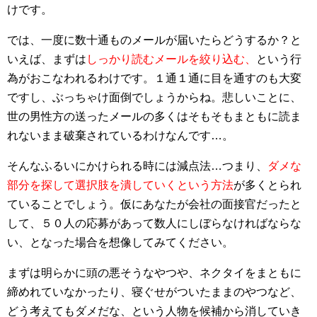
けです。
では、一度に数十通ものメールが届いたらどうするか？と
いえば、まずは
しっかり読むメールを絞り込む、
という行
為がおこなわれるわけです。１通１通に目を通すのも大変
ですし、ぶっちゃけ面倒でしょうからね。悲しいことに、
世の男性方の送ったメールの多くはそもそもまともに読ま
れないまま破棄されているわけなんです…。
そんなふるいにかけられる時には減点法…つまり、
ダメな
部分を探して選択肢を潰していくという方法
が多くとられ
ていることでしょう。仮にあなたが会社の面接官だったと
して、５０人の応募があって数人にしぼらなければならな
い、となった場合を想像してみてください。
まずは明らかに頭の悪そうなやつや、ネクタイをまともに
締めれていなかったり、寝ぐせがついたままのやつなど、
どう考えてもダメだな、という人物を候補から消していき