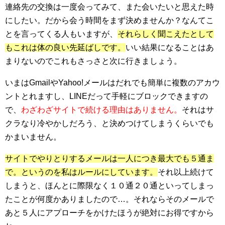
連絡先の交換は一度会ってみて、また会いたいと思えた時
にしたい。だから会う時間をまず決めませんか？なんてこ
とを言ってくる人もいますが、
それらしく聞こえたとして
もこれは体の良い先延ばしです。
いい結果になることはあ
まりないのでこれもさっさと次に行きましょう。
いまはGmailやYahoo!メールはだれでも簡単に複数のアカウ
ントとれますし、LINEだって手軽にブロックできますの
で、
わざわざサイトで続ける理由はありません。
それはサ
クラなり冷やかしだろう、と決めつけてしまうくらいでも
かまいません。
サイトでやりとりするメールは一人につき最大でも５通ま
で。というのを私はルールにしています。
それ以上続けて
しまうと、ほんとに際限なく１０通２０通といってしまっ
たことが何度かありましたので…。それならそのメールで
あと５人にアプローチをかけたほうが絶対にお得ですから