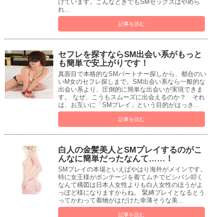
けています。こんなときでもSMセックスはやめら
れ...
記事を読む
セフレを探すならSM出会い系がもっと
も簡単で安上がりです！
真面目で本格的なSMパートナー探しから、都合のい
いM女のセフレ探しまで。SM出会い系なら一般的な
出会い系より、圧倒的に簡単な出会いが実現できま
す。 なぜ、こうもスムーズに出会えるのか？ それ
は、お互いに「SMプレイ」という目的がはっき...
記事を読む
白人の金髪美人とSMプレイするのがこ
んなに簡単だったなんて……！
SMプレイの本場といえばやはり海外がメインです。
特に女王様がボンテージを着てムチでビシバシ叩く
なんて構図は日本人女性よりも白人女性のほうがよ
っぽど様になりますからね。 緊縛プレイとなるとう
ってかわって着物がはだけた幸薄そうな美...
記事を読む