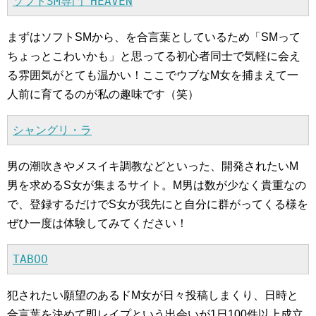
ソフトSM専門 HEAVEN
まずはソフトSMから、を合言葉としているため「SMって
ちょっとこわいかも」と思ってる初心者同士で気軽に会え
る雰囲気がとても温かい！ここでウブなM女を捕まえて一
人前に育てるのが私の趣味です（笑）
シャングリ・ラ
男の潮吹きやメスイキ調教などといった、開発されたいM
男を求めるS女が集まるサイト。M男は数が少なく貴重なの
で、登録するだけでS女が我先にと自分に群がってくる様を
ぜひ一度は体験してみてください！
TABOO
犯されたい願望のあるドM女が日々投稿しまくり、日時と
合言葉を決めて即レイプという出会いが1日100件以上成立