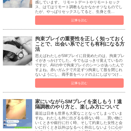
感しています。 リモートデートやリモートセック
ス、はてはリモート調教もなかなかオツなものでし
たが、やっぱりセックスしてると、生身と生...
記事を読む
拘束プレイの重要性を正しく知っておく
ことで、出会い系でとても有利になる方
法
思えばわたしがSMプレイに目覚めたのは、拘束プレ
イがきっかけでした。今でもはっきり覚えているの
ですが、AVの中で拘束プレイのシーンがあったんで
すよね。赤いガムテで片足ずつ拘束して股を閉じれ
ないようにし、両手首をベッドの上にしばりつけ...
記事を読む
家にいながらSMプレイを楽しもう！遠
隔調教のやり方と、楽しみ方について
最近は日本も世界も大変なことなってしまっていま
すね。わたしも外に出ざるを得ない時……買い物に
いくときや銀行に行く時、そして約束した女性と会
いに行くとき以外はなるべく外出しないように心が