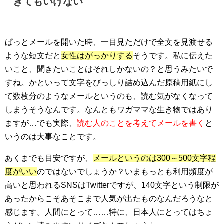
ぎてもいけない
ぱっとメールを開いた時、一目見ただけで全文を見渡せる
ような短文だと
女性はがっかりする
そうです。私に伝えた
いこと、聞きたいことはそれしかないの？と思うみたいで
すね。かといって文字をびっしり詰め込んだ原稿用紙にし
て数枚分のようなメールというのも、読む気がなくなって
しまうそうなんです。なんともワガママな生き物ではあり
ますが…でも実際、
読む人のことを考えてメールを書く
と
いうのは大事なことです。
あくまでも目安ですが、
メールというのは300～500文字程
度がいい
のではないでしょうか？いまもっとも利用頻度が
高いと思われるSNSはTwitterですが、140文字という制限が
あったからこそあそこまで人気が出たものなんだろうなと
感じます。人間にとって……特に、日本人にとってはちょ