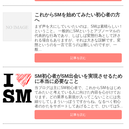
これからSMを始めてみたい初心者の方
へ
まず声を大にしていいたいのは、SMは素晴らしい！
ということ。 一般的にSMというとアブノーマルの
代表的な行為であり、しばしば変態行為として評さ
れる場合もありますが、それは大きな誤解です。変
態というのを一言で言うのは難しいのですが、一
般...
記事を読む
SM初心者がSM出会いを実現させるため
に本当に必要なこと
当ブログは主にSM初心者で、これからSMをはじめ
てみたいと考えている人に向けた内容を心がけてお
ります。どの業界も新規が入ってこないことには先
細りしてしまういっぽうですからね。なるべく初心
者のかたをサポートしてあげることで、ひいてはS...
記事を読む