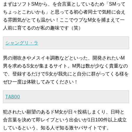
まずはソフトSMから、を合言葉としているため「SMって
ちょっとこわいかも」と思ってる初心者同士で気軽に会え
る雰囲気がとても温かい！ここでウブなM女を捕まえて一
人前に育てるのが私の趣味です（笑）
シャングリ・ラ
男の潮吹きやメスイキ調教などといった、開発されたいM
男を求めるS女が集まるサイト。M男は数が少なく貴重なの
で、登録するだけでS女が我先にと自分に群がってくる様を
ぜひ一度は体験してみてください！
TABOO
犯されたい願望のあるドM女が日々投稿しまくり、日時と
合言葉を決めて即レイプという出会いが1日100件以上成立
しているという、知る人ぞ知る激ヤバサイトです。