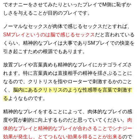
でオナニーをさせてみたりといったプレイでM側に恥ずか
しさを与えることが目的のプレイです。
ノーマルなセックスが肉体で感じるセックスだとすれば、
SMプレイというのは脳で感じるセックス
だと言われている
くらい、精神的なプレイは大事でありSMプレイでの快楽を
引き起こすための根源でもあります。
放置プレイや言葉責めも精神的なプレイにカテゴライズさ
れます。特に言葉責めは直接相手の精神を揺さぶることに
なるので、クリトリスを指やローターで刺激するかのごと
く、
脳内にあるクリトリスのような性感帯を言葉で刺激す
る
ようなものです。
精神的なプレイをすることによって、肉体的なプレイの感
度や質が劇的に向上するものだと思っていてください。
肉
体的なプレイと精神的なプレイが合わさることでシナジー
効果が発生し、とてつもない効果を得ることが出来る
ので