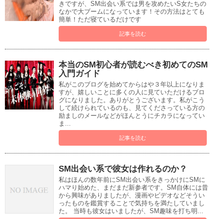
きですが、SM出会い系では男を攻めたいS女たちの
なかで大ブームになっています！その方法はとても
簡単！ただ寝ているだけです
記事を読む
本当のSM初心者が読むべき初めてのSM
入門ガイド
私がこのブログを始めてからはや３年以上になりま
すが、嬉しいことに多くの人に見ていただけるブロ
グになりました。ありがとうございます。私がこう
して続けられているのも、見てくださっている方の
励ましのメールなどがほんとうにチカラになってい
ま...
記事を読む
SM出会い系で彼女は作れるのか？
私はほんの数年前にSM出会い系をきっかけにSMに
ハマり始めた、まだまだ新参者です。SM自体には昔
から興味がありましたが、漫画やビデオなどそうい
ったものを鑑賞することで気持ちを満たしていまし
た。 当時も彼女はいましたが、SM趣味を打ち明...