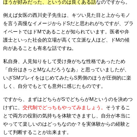
ほうが好みだった、というのは良くある話
なのですから。
例えば女医の西川史子先生は、キツい見た目と上からモノ
を言う高慢なイメージからドSだと思われがちですが、プラ
イベートではドMであることが知られています。医者や弁
護士といった社会的立場が高くて立派な人ほど、ドMの傾
向があることも有名な話ですね。
私自身、人見知りをして受け身がちな性格であったため
「自分はきっとMなんだろうなあ」と思っていましたが、
いざSMプレイをはじめてみたらS男側のほうが圧倒的に楽
しく、自分でもとても意外に感じたものです。
ですから、まずはどちらがSでどちらがMというのを決めつ
けずに、
交代制でどっちもやってみましょう。
そうするこ
とで両方の役割の気持ちを体験できますし、自分が本当に
やってて楽しいのはどっちなのか？を実体験からの経験と
して判断することが出来ます。