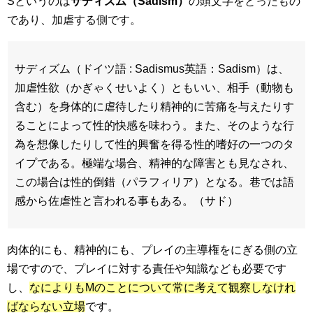
Sというのは
サディズム（
Sadism
）
の頭文字をとったもの
であり、加虐する側です。
サディズム（ドイツ語 : Sadismus英語：Sadism）は、
加虐性欲（かぎゃくせいよく）ともいい、相手（動物も
含む）を身体的に虐待したり精神的に苦痛を与えたりす
ることによって性的快感を味わう。また、そのような行
為を想像したりして性的興奮を得る性的嗜好の一つのタ
イプである。極端な場合、精神的な障害とも見なされ、
この場合は性的倒錯（パラフィリア）となる。巷では語
感から佐虐性と言われる事もある。（サド）
肉体的にも、精神的にも、プレイの主導権をにぎる側の立
場ですので、プレイに対する責任や知識なども必要です
し、
なによりもMのことについて常に考えて観察しなけれ
ばならない立場
です。