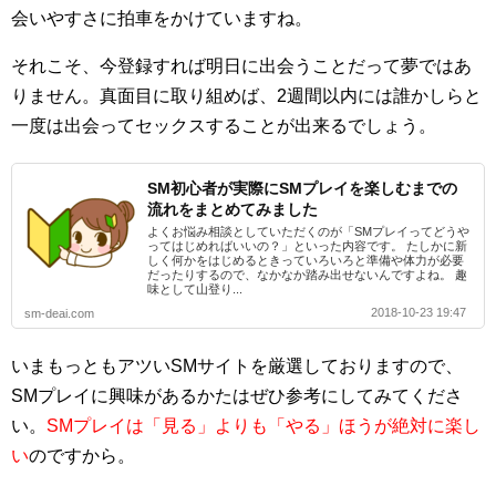
会いやすさに拍車をかけていますね。
それこそ、今登録すれば明日に出会うことだって夢ではあ
りません。真面目に取り組めば、2週間以内には誰かしらと
一度は出会ってセックスすることが出来るでしょう。
SM初心者が実際にSMプレイを楽しむまでの
流れをまとめてみました
よくお悩み相談としていただくのが「SMプレイってどうや
ってはじめればいいの？」といった内容です。 たしかに新
しく何かをはじめるときっていろいろと準備や体力が必要
だったりするので、なかなか踏み出せないんですよね。 趣
味として山登り...
2018-10-23 19:47
sm-deai.com
いまもっともアツいSMサイトを厳選しておりますので、
SMプレイに興味があるかたはぜひ参考にしてみてくださ
い。
SMプレイは「見る」よりも「やる」ほうが絶対に楽し
い
のですから。