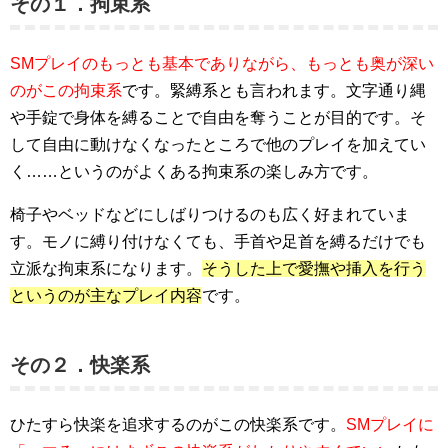
その１．拘束系
SMプレイのもっとも基本でありながら、もっとも奥が深い
のがこの拘束系
です。緊縛系とも言われます。文字通り縄
や手錠で身体を縛ることで自由を奪うことが目的です。そ
して自由に動けなくなったところで他のプレイを加えてい
く……というのがよくある拘束系の楽しみ方です。
椅子やベッドなどにしばりつけるのも広く好まれていま
す。モノに縛り付けなくても、手首や足首を縛るだけでも
立派な拘束系になります。
そうした上で愛撫や挿入を行う
というのが主なプレイ内容
です。
その２．快楽系
ひたすら快楽を追求するのがこの快楽系です。
SMプレイに