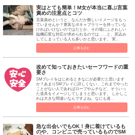
実はとても簡単！M女が本当に喜ぶ言葉
責めの注意点とコツ
言葉責めというと、なんだか難しいイメージをもっ
ていませんか？豊富なボキャブラリーを持っていな
ければいけないのではだとか、その場にふさわしい
臨機応変な対応が求められるのでは……と、尻込み
してしまっている人も多いかと思います。 実...
記事を読む
改めて知っておきたいセーフワードの重
要さ
SMプレイをはじめるときなにが必要だと思います
か？あまりSMプレイに詳しくない、これまでやった
ことがない人であればロープやムチなど、そういっ
た道具をイメージしてしまうと思います。 しかしこ
れは大きな間違いなんですよね。なにも道...
記事を読む
急な出会いでもOK！身に着けているも
のや、コンビニで売っているものでSM