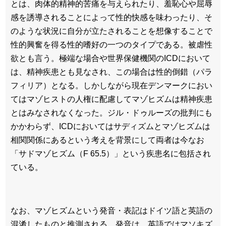
とは、肉体的精神的苦痛を与えられたり、羞恥心や屈辱
感を誘導されることによって性的快感を味わったり、そ
のような状況に自分が立たされることを想像することで
性的興奮を得る性的嗜好の一つのタイプである。被虐性
欲とも言う。極端な場合や世界保健機関のICDにおいて
は、精神疾患とも見なされ、この場合は性的倒錯（パラ
フィリア）となる。しかしながら現在デンマークにおい
てはマゾヒストの人権に配慮してマゾヒズムは精神疾患
とはみなされなくなった。ジル・ドゥルーズの批判にも
かかわらず、ICDにおいてはサディズムとマゾヒズムは
相関関係にあるという考えを背景にして両者は今なお
「サドマゾヒズム（F 65.5）」という疾患名に包括され
ている。
なお、マゾヒズムという発音・表記はドイツ語と英語の
混淆したものと推測される。発音は、英語ではマソキズ