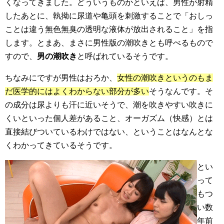
くなってきました。どういうものかといえば、男性が射精
したあとに、執拗に尿道や亀頭を刺激することで「おしっ
ことは違う無色無臭の透明な液体が放出されること」を指
します。とまあ、まさに男性版の潮吹きとも呼べるもので
すので、
男の潮吹き
と呼ばれているそうです。
ちなみにですが男性はおろか、
女性の潮吹きというのもま
だ医学的にはよくわからない部分が多い
そうなんです。そ
の成分は尿よりも汗に近いそうで、潮を吹きやすい吹きに
くいといった個人差があること、オーガズム（快感）とは
直接結びついているわけではない、ということはなんとな
くわかってきているそうです。
とい
って
もつ
い数
年前