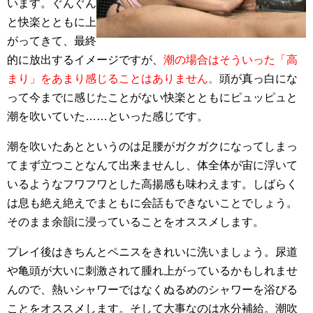
います。ぐんぐん
と快楽とともに上
がってきて、最終
的に放出するイメージですが、
潮の場合はそういった「高
まり」をあまり感じることはありません。
頭が真っ白にな
って今までに感じたことがない快楽とともにピュッピュと
潮を吹いていた……といった感じです。
潮を吹いたあとというのは足腰がガクガクになってしまっ
てまず立つことなんて出来ませんし、体全体が宙に浮いて
いるようなフワフワとした高揚感も味わえます。しばらく
は息も絶え絶えでまともに会話もできないことでしょう。
そのまま余韻に浸っていることをオススメします。
プレイ後はきちんとペニスをきれいに洗いましょう。尿道
や亀頭が大いに刺激されて腫れ上がっているかもしれませ
んので、熱いシャワーではなくぬるめのシャワーを浴びる
ことをオススメします。そして大事なのは水分補給。潮吹