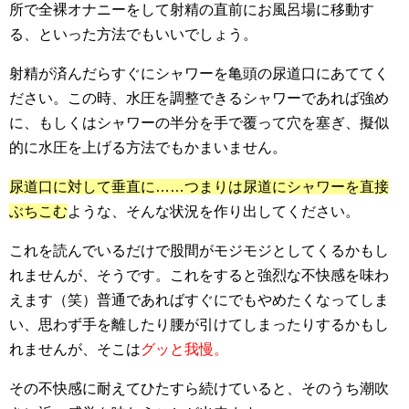
所で全裸オナニーをして射精の直前にお風呂場に移動す
る、といった方法でもいいでしょう。
射精が済んだらすぐにシャワーを亀頭の尿道口にあててく
ださい。この時、水圧を調整できるシャワーであれば強め
に、もしくはシャワーの半分を手で覆って穴を塞ぎ、擬似
的に水圧を上げる方法でもかまいません。
尿道口に対して垂直に……つまりは尿道にシャワーを直接
ぶちこむ
ような、そんな状況を作り出してください。
これを読んでいるだけで股間がモジモジとしてくるかもし
れませんが、そうです。これをすると強烈な不快感を味わ
えます（笑）普通であればすぐにでもやめたくなってしま
い、思わず手を離したり腰が引けてしまったりするかもし
れませんが、そこは
グッと我慢。
その不快感に耐えてひたすら続けていると、そのうち潮吹