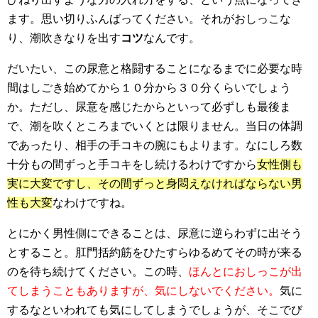
ます。思
い切りふんばってください。それがおしっこな
り、潮吹きなりを出す
コツ
なんです。
だいたい、この尿意と格闘することになるまでに必要な時
間はしごき始めてから１０分から３０分くらいでしょう
か。ただし、尿意を感じたからといって必ずしも最後ま
で、潮を吹くところまでいくとは限りません。当日の体調
であったり、相手の手コキの腕にもよります。なにしろ数
十分もの間ずっと手コキをし続けるわけですから
女性側も
実に大変ですし、その間ずっと身悶えなければならない男
性も大変
なわけですね。
とにかく男性側にできることは、尿意に逆らわずに出そう
とすること。肛門括約筋をひたすらゆるめてその時が来る
のを待ち続けてください。この時、
ほんとにおしっこが出
てしまうこともありますが、気にしないでください。
気に
するなといわれても気にしてしまうでしょうが、そこでび