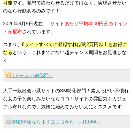
可能
です。妄想で終わらせるだけではなく、実現させたい
のなら行動あるのみです！
2026年8月9日現在、
1サイトあたり平均3000円分のポイン
トが配布
されています。
つまり、
8サイトすべてに登録すれば約2万円以上もお得に
なる
という、これまでにない超チャンス期間をお見逃しな
く！
Jメール（SM部門）
大手一般出会い系サイトのSM特化部門！素人っぽい不慣れ
な女の子と楽しみたいならココ！サイトの雰囲気もカジュ
アル寄りなので、気軽に始めてみたい人にオススメです
SM初体験ならまずはココから ～IROHA～