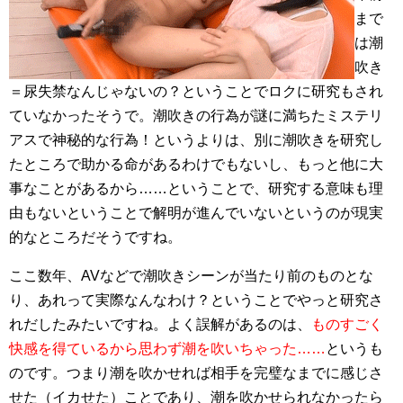
まで
は潮
吹き
＝尿失禁なんじゃないの？ということでロクに研究もされ
ていなかったそうで。潮吹きの行為が謎に満ちたミステリ
アスで神秘的な行為！というよりは、別に潮吹きを研究し
たところで助かる命があるわけでもないし、もっと他に大
事なことがあるから……ということで、研究する意味も理
由もないということで解明が進んでいないというのが現実
的なところだそうですね。
ここ数年、AVなどで潮吹きシーンが当たり前のものとな
り、あれって実際なんなわけ？ということでやっと研究さ
れだしたみたいですね。よく誤解があるのは、
ものすごく
快感を得ているから思わず潮を吹いちゃった……
というも
のです。つまり潮を吹かせれば相手を完璧なまでに感じさ
せた（イカせた）ことであり、潮を吹かせられなかったら