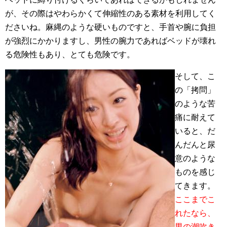
が、その際はやわらかくて伸縮性のある素材を利用してく
ださいね。麻縄のような硬いものですと、手首や腕に負担
が強烈にかかりますし、男性の腕力であればベッドが壊れ
る危険性もあり、とても危険です。
そして、こ
の「拷問」
のような苦
痛に耐えて
いると、だ
んだんと尿
意のような
ものを感じ
てきます。
ここまでこ
れたなら、
男の潮吹き