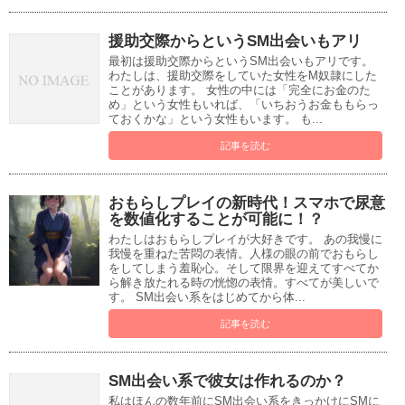
援助交際からというSM出会いもアリ
最初は援助交際からというSM出会いもアリです。
わたしは、援助交際をしていた女性をM奴隷にした
ことがあります。 女性の中には「完全にお金のた
め」という女性もいれば、「いちおうお金ももらっ
ておくかな」という女性もいます。 も...
記事を読む
おもらしプレイの新時代！スマホで尿意
を数値化することが可能に！？
わたしはおもらしプレイが大好きです。 あの我慢に
我慢を重ねた苦悶の表情。人様の眼の前でおもらし
をしてしまう羞恥心。そして限界を迎えてすべてか
ら解き放たれる時の恍惚の表情。すべてが美しいで
す。 SM出会い系をはじめてから体...
記事を読む
SM出会い系で彼女は作れるのか？
私はほんの数年前にSM出会い系をきっかけにSMに