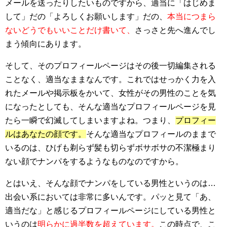
メールを送ったりしたいものですから、適当に「はじめま
して」だの「よろしくお願いします」だの、
本当につまら
ないどうでもいいことだけ書いて、
さっさと先へ進んでし
まう傾向にあります。
そして、そのプロフィールページはその後一切編集される
ことなく、適当なままなんです。これではせっかく力を入
れたメールや掲示板をかいて、女性がその男性のことを気
になったとしても、そんな適当なプロフィールページを見
たら一瞬で幻滅してしまいますよね。つまり、
プロフィー
ルはあなたの顔です。
そんな適当なプロフィールのままで
いるのは、ひげも剃らず髪も切らずボサボサの不潔極まり
ない顔でナンパをするようなものなのですから。
とはいえ、そんな顔でナンパをしている男性というのは…
出会い系においては非常に多いんです。パッと見て「あ、
適当だな」と感じるプロフィールページにしている男性と
いうのは
明らかに過半数を超えています。
この時点で、こ