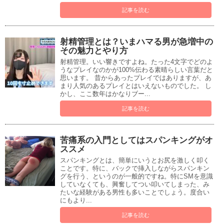
記事を読む
射精管理とは？いまハマる男が急増中の
その魅力とやり方
射精管理。いい響きですよね。たった4文字でどのよ
うなプレイなのかが100%伝わる素晴らしい言葉だと
思います。 昔からあったプレイではありますが、あ
まり人気のあるプレイとはいえないものでした。 し
かし、ここ数年はかなりブー...
記事を読む
苦痛系の入門としてはスパンキングがオ
ススメ
スパンキングとは、簡単にいうとお尻を激しく叩く
ことです。特に、バックで挿入しながらスパンキン
グを行う、というのが一般的ですね。特にSMを意識
していなくても、興奮してつい叩いてしまった、み
たいな経験がある男性も多いことでしょう。度合い
にもより...
記事を読む