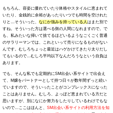
もちろん、容姿に優れていたり体格やスタイルに恵まれて
いたり、金銭的に余裕があったりいつでも時間を空けれた
りと…そういった、
なにか強みを持っている人
はまた別で
すね。そういった方は選べる側の人間になれますので。で
も、私みたいな掃いて捨てるほどいるようなごくごく普通
のサラリーマンでは、これといって売りになるものがない
んです。むしろちょっと最近はハゲかけてきたり太りだし
てもいるので…むしろ平均以下なんだろうなという自負は
あります。
でも、そんな私でも定期的にSM出会い系サイトで出会え
て、M嬢をパートナーとして持つ日々が数年間ずっと続い
ていますので、そういったことがコンプレックスになった
ことはありません。むしろ、よっぽど恵まれている方だと
思いますが、別になにか努力をしたりしているわけでもな
いので…ここはほんと、
SM出会い系サイトの利用方法を知