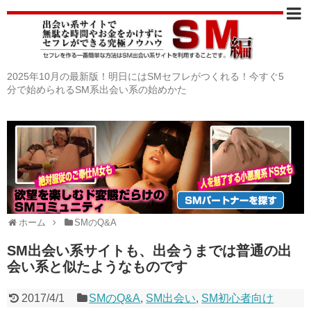
2025年10月の最新版！明日にはSMセフレがつくれる！今すぐ5
分で始められるSM系出会い系の始めかた
ホーム
SMのQ&A
SM出会い系サイトも、出会うまでは普通の出
会い系と似たようなものです
2017/4/1
SMのQ&A
,
SM出会い
,
SM初心者向け