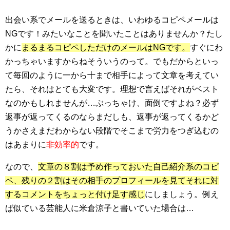
出会い系でメールを送るときは、いわゆるコピペメールは
NGです！みたいなことを聞いたことはありませんか？たし
かに
まるまるコピペしただけのメールはNGです。
すぐにわ
かっちゃいますからねそういうのって。でもだからといっ
て毎回のように一から十まで相手によって文章を考えてい
たら、それはとても大変です。理想で言えばそれがベスト
なのかもしれませんが…ぶっちゃけ、面倒ですよね？必ず
返事が返ってくるのならまだしも、返事が返ってくるかど
うかさえまだわからない段階でそこまで労力をつぎ込むの
はあまりに
非効率的
です。
なので、
文章の８割は予め作っておいた自己紹介系のコピ
ペ、残りの２割はその相手のプロフィールを見てそれに対
するコメントをちょっと付け足す感じ
にしましょう。例え
ば似ている芸能人に米倉涼子と書いていた場合は…