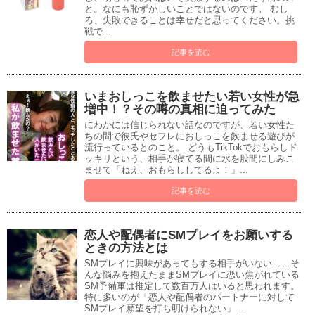
と。なにも恥ずかしいことではないのです。 むし
ろ、失敗できることは幸せだと思ってください。挑
戦で...
記事を読む
いまおしっこを飲ませたい若い女性が急
増中！？その噂の真相に迫ってみた
にわかには信じられない話なのですが、若い女性た
ちの間で彼氏やセフレにおしっこを飲ませる遊びが
流行っているとのこと。 どうもTikTokでおもらしド
ッキリという、相手が寝てる間に水を股間にしみこ
ませて「ねえ、おもらししてるよ！」...
記事を読む
恋人や配偶者にSMプレイをお願いする
ときの方法とは
SMプレイに興味があってもする相手がいない……そ
んな悩みを抱えたままSMプレイに恋い焦がれている
SM予備軍は推定して数百万人はいると思われます。
特に多いのが「恋人や配偶者のパートナーに対して
SMプレイ願望を打ち明けられない」...